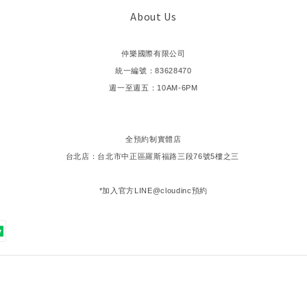
About Us
仲樂國際有限公司
統一編號：83628470
週一至週五：10AM-6PM
全預約制實體店
台北店：台北市中正區羅斯福路三段76號5樓之三
*加入官方LINE@cloudinc預約