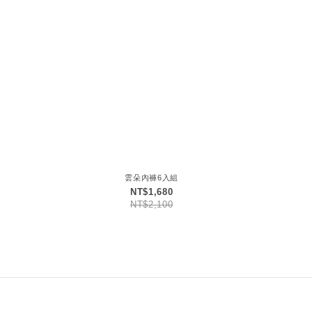
雲朵內褲6入組
NT$1,680
NT$2,100