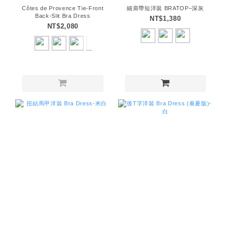
Côtes de Provence Tie-Front
細肩帶短洋裝 BRATOP–深灰
Back-Slit Bra Dress
NT$1,380
NT$2,080