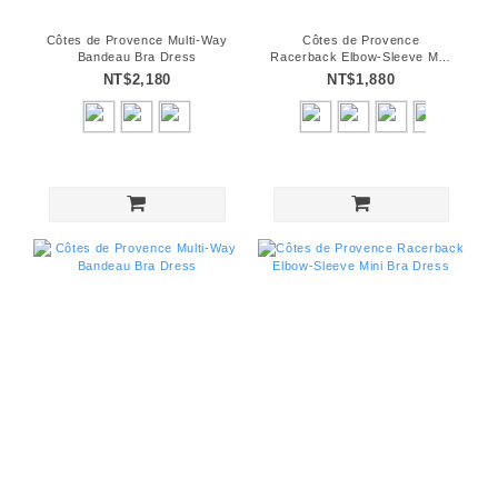
Côtes de Provence Multi-Way
Côtes de Provence
Bandeau Bra Dress
Racerback Elbow-Sleeve Mini
Bra Dress
NT$2,180
NT$1,880