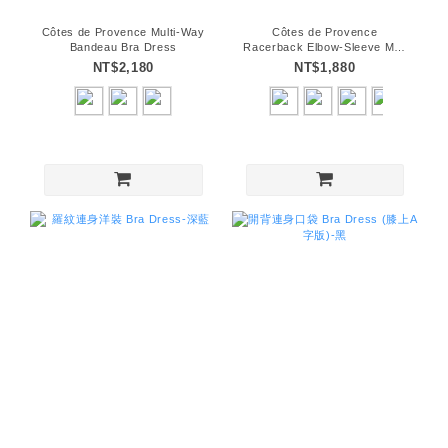
Côtes de Provence Multi-Way
Côtes de Provence
Bandeau Bra Dress
Racerback Elbow-Sleeve Mini
Bra Dress
NT$2,180
NT$1,880