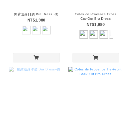
開背連身口袋 Bra Dress -黑
Côtes de Provence Cross
Cut-Out Bra Dress
NT$1,980
NT$1,980