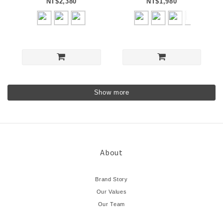
NT$2,380
NT$1,980
Show more
About
Brand Story
Our Values
Our Team