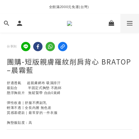
全館滿2000元免運(台灣) 
分享到
團購-短版親膚羅紋削肩背心 BRATOP
–晨霧藍
舒適透氣     超親膚網布 吸濕排汗
最貼合         半固定式胸墊 不跑杯
懸浮胸前片   無鬆緊帶 自由0束縛
彈性收邊｜舒服不擠副乳
輕薄不透丨全長內層 無色差
質感基礎款｜最常穿的ㄧ件衣服
胸墊服貼度：高