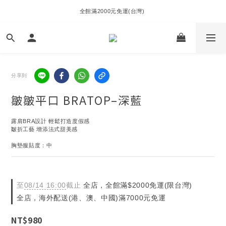
全館滿2000元免運(台灣) 
分享到
皺皺平口 BRATOP–深藍
露肩BRA設計 輕鬆打造度假感
皺折工藝 增添法式甜美感
胸墊服貼度：中
至
08/14 16:00
截止
全店，全館滿$2000免運(限台灣)
全店，海外配送(港、澳、中國)滿7000元免運
NT$980