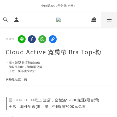
全館滿2000元免運(台灣) 
分享到
Cloud Active 寬肩帶 Bra Top-粉
・深Ｖ領型 拉長頸部線條
・胸前小抽皺，讓胸型更挺
・下方三角小簍空設計
胸墊服貼度：高
至
08/14 16:00
截止
全店，全館滿$2000免運(限台灣)
全店，海外配送(港、澳、中國)滿7000元免運