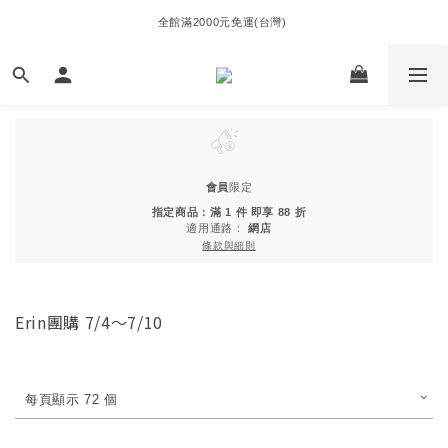
全館滿2000元免運(台灣) 
會員
限定
指定商品：滿 1 件 即享 88 折
適用通路：
網店
條款與細則
Erin團購 7/4～7/10
每頁顯示 72 個