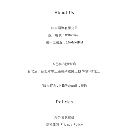
About Us
仲樂國際有限公司
統一編號：83628470
週一至週五：10AM-6PM
全預約制實體店
台北店：台北市中正區羅斯福路三段76號5樓之三
*加入官方LINE@cloudinc預約
Policies
海外會員服務
隱私政策 Privacy Policy