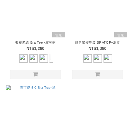
售完
售完
弧襬爬線 Bra Tee -霧灰藍
細肩帶短洋裝 BRATOP–深藍
NT$1,280
NT$1,380