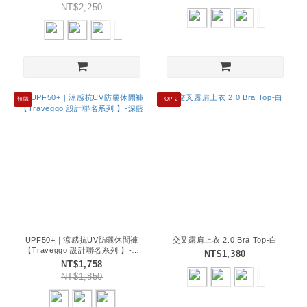
NT$2,250
預購
TOP 2
UPF50+｜涼感抗UV防曬休閒褲
交叉露肩上衣 2.0 Bra Top-白
【Traveggo 設計聯名系列 】-深
NT$1,380
藍
NT$1,758
NT$1,850