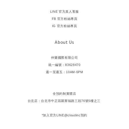
LINE 官方真人客服
FB 官方粉絲專頁
IG 官方粉絲專頁
About Us
仲樂國際有限公司
統一編號：83628470
週一至週五：10AM-6PM
全預約制實體店
台北店：台北市中正區羅斯福路三段76號5樓之三
*加入官方LINE@cloudinc預約