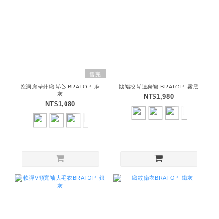
售完
挖洞肩帶針織背心 BRATOP–麻
皺褶挖背連身裙 BRATOP–霧黑
灰
NT$1,980
NT$1,080