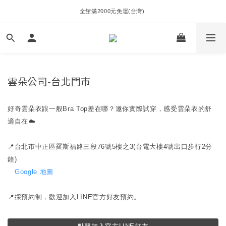
全館滿2000元免運(台灣) 
雲朵公司-台北門市
好奇雲朵衣跟一般Bra Top差在哪？邀你實際試穿，感受雲朵衣的舒
適自在☁️
📍台北市中正區羅斯福路三段76號5樓之3(台電大樓4號出口步行2分
鐘)
Google 地圖
📍採預約制，歡迎加入LINE官方好友預約。