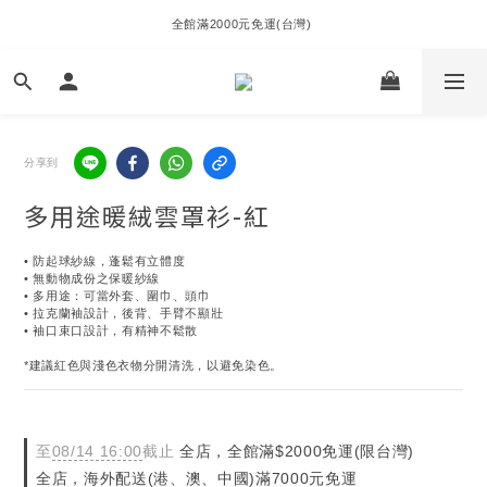
全館滿2000元免運(台灣) 
分享到
多用途暖絨雲罩衫-紅
• 防起球紗線，蓬鬆有立體度
• 無動物成份之保暖紗線
• 多用途：可當外套、圍巾、頭巾
• 拉克蘭袖設計，後背、手臂不顯壯
• 袖口束口設計，有精神不鬆散
*建議紅色與淺色衣物分開清洗，以避免染色。
至
08/14 16:00
截止
全店，全館滿$2000免運(限台灣)
全店，海外配送(港、澳、中國)滿7000元免運