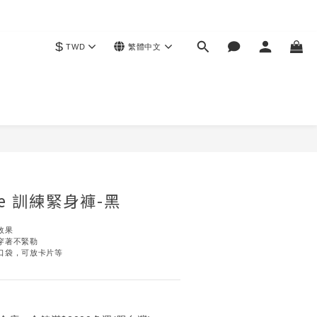
$
TWD
繁體中文
立即購買
ive 訓練緊身褲-黑
效果
穿著不緊勒
口袋，可放卡片等