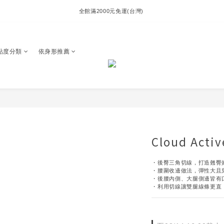
全館滿2000元免運(台灣) 
貼度分類
依身形推薦
Cloud Act
・後臀三角切線，打造翹臀
・腰圍收邊做法，彈性大且
・後腰內側、大腿側邊皆有
・利用切線讓雙腿線條更直