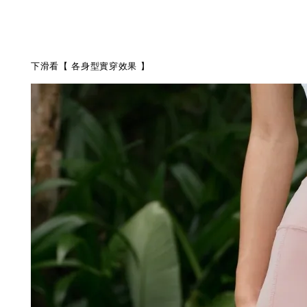
下滑看【
各身型實穿效果
】