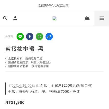
全館滿2000元免運(台灣) 
分享到
剪接棉傘裙–黑
•  太空棉布料、兩側隱形口袋
•  讓假跨寬變隱形、展度大方便活動
•  腰部整圈鬆緊帶、 腹部前側平整
至
08/14 16:00
截止
全店，全館滿$2000免運(限台灣)
全店，海外配送(港、澳、中國)滿7000元免運
NT$1,980