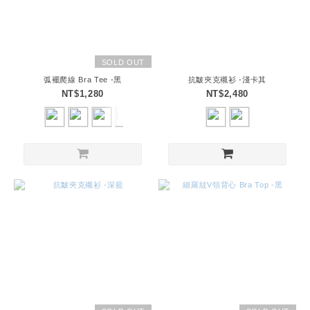
SOLD OUT
弧襬爬線 Bra Tee -黑
抗皺夾克襯衫 -淺卡其
NT$1,280
NT$2,480