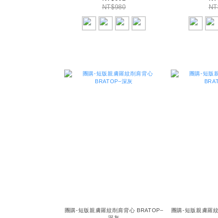
NT$980
NT
團購-短版親膚羅紋削肩背心 BRATOP–
團購-短版親膚羅紋
深灰