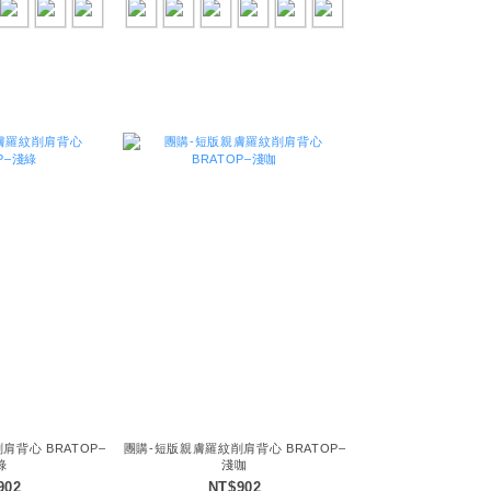
背心 BRATOP–
團購-短版親膚羅紋削肩背心 BRATOP–
綠
淺咖
902
NT$902