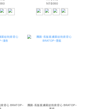
980
NT$980
背心 BRATOP–
團購-長版親膚羅紋削肩背心 BRATOP–
杏
墨藍