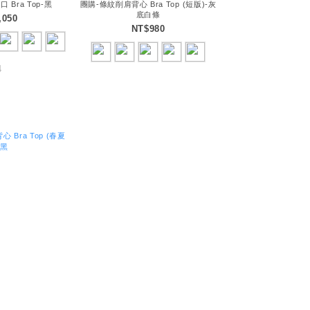
Bra Top-黑
團購-條紋削肩背心 Bra Top (短版)-灰
底白條
,050
NT$980
4