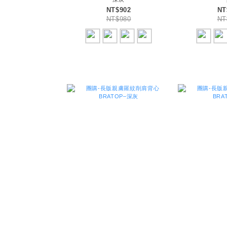
NT$902
NT
NT$980
NT