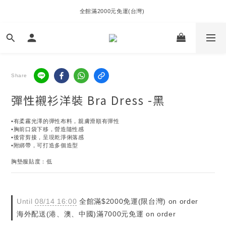
全館滿2000元免運(台灣) 
Share
彈性襯衫洋裝 Bra Dress -黑
•有柔霧光澤的彈性布料，親膚滑順有彈性
•胸前口袋下移，營造隨性感
•後背剪接，呈現乾淨俐落感
•附綁帶，可打造多個造型
胸墊服貼度：低
Until
08/14 16:00
全館滿$2000免運(限台灣) on order
海外配送(港、澳、中國)滿7000元免運 on order