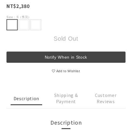
NT$2,380
Size
: S（售完）
Sold Out
Notify When in Stock
Add to Wishlist
Shipping &
Customer
Description
Payment
Reviews
Description