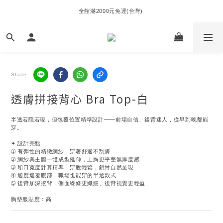
全館滿2000元免運(台灣) 
Share
透膚拼接背心 Bra Top-白
半透若隱若現，但包覆位置精準設計——前場自信、後背迷人，從早到晚都能
穿。
✦ 設計亮點
➀ 有彈性的精緻網紗，穿著舒適不刮膚
➁ 網紗與主體一體成型延伸，上胸更平整無厚度感
➂ 領口寬度計算精準，穿脫輕鬆，鎖骨自然呈現
➃ 適度遮覆腹部，職場也能穿的半透款式
➄ 後背加深挖背，側面線條更纖細、後背視覺更輕盈
胸墊服貼度：高