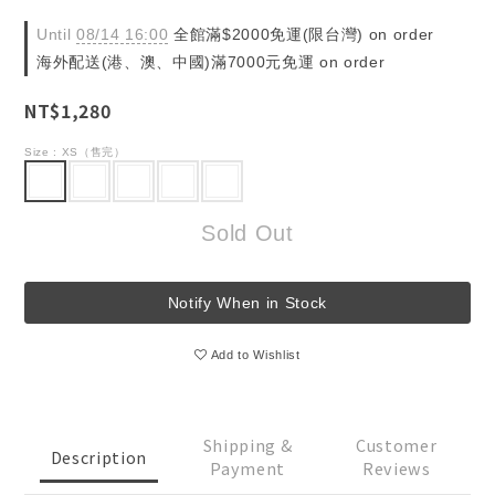
Until
08/14 16:00
全館滿$2000免運(限台灣) on order
海外配送(港、澳、中國)滿7000元免運 on order
NT$1,280
Size
: XS（售完）
Sold Out
Notify When in Stock
Add to Wishlist
Shipping &
Customer
Description
Payment
Reviews