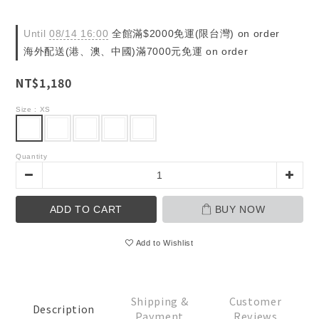
Until
08/14 16:00
全館滿$2000免運(限台灣) on order
海外配送(港、澳、中國)滿7000元免運 on order
NT$1,180
Size
: XS
Quantity
ADD TO CART
BUY NOW
Add to Wishlist
Shipping &
Customer
Description
Payment
Reviews