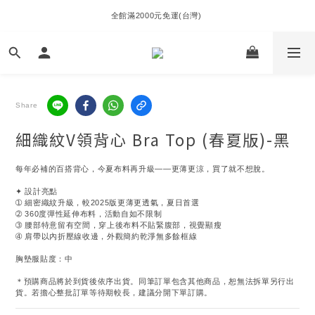
全館滿2000元免運(台灣) 
Share
細織紋V領背心 Bra Top (春夏版)-黑
每年必補的百搭背心，今夏布料再升級——更薄更涼，買了就不想脫。
✦ 設計亮點
➀ 細密織紋升級，較2025版更薄更透氣，夏日首選
➁ 360度彈性延伸布料，活動自如不限制
➂ 腰部特意留有空間，穿上後布料不貼緊腹部，視覺顯瘦
➃ 肩帶以內折壓線收邊，外觀簡約乾淨無多餘框線
胸墊服貼度：中
＊預購商品將於到貨後依序出貨。同筆訂單包含其他商品，恕無法拆單另行出
貨。若擔心整批訂單等待期較長，建議分開下單訂購。