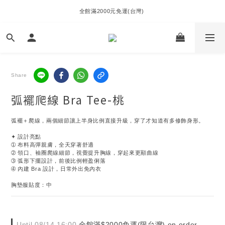
全館滿2000元免運(台灣) 
Share
弧襬爬線 Bra Tee-桃
弧襬＋爬線，兩個細節讓上半身比例直接升級，穿了才知道有多修飾身形。
✦ 設計亮點
➀ 布料高彈親膚，全天穿著舒適
➁ 領口、袖圈爬線細節，視覺提升胸線，穿起來更顯曲線
➂ 弧形下擺設計，前後比例輕盈俐落
➃ 內建 Bra 設計，日常外出免內衣
胸墊服貼度：中
Until
08/14 16:00
全館滿$2000免運(限台灣) on order