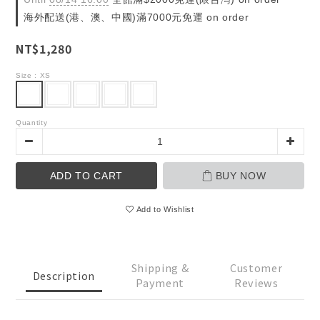
海外配送(港、澳、中國)滿7000元免運 on order
NT$1,280
Size
: XS
Quantity
ADD TO CART
BUY NOW
Add to Wishlist
Shipping &
Customer
Description
Payment
Reviews