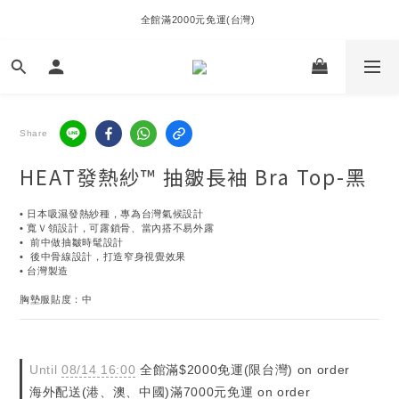
全館滿2000元免運(台灣) 
Share
HEAT發熱紗™ 抽皺長袖 Bra Top-黑
• 日本吸濕發熱紗種，專為台灣氣候設計
• 寬Ｖ領設計，可露鎖骨、當內搭不易外露
•  前中做抽皺時髦設計
•  後中骨線設計，打造窄身視覺效果
• 台灣製造
胸墊服貼度：中
Until
08/14 16:00
全館滿$2000免運(限台灣) on order
海外配送(港、澳、中國)滿7000元免運 on order