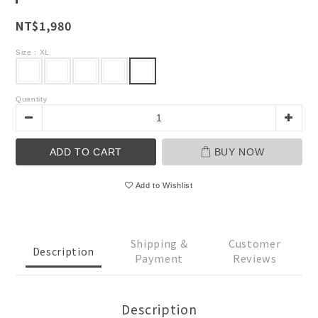
NT$1,980
Size
: XL
Quantity
ADD TO CART
BUY NOW
Add to Wishlist
Shipping &
Customer
Description
Payment
Reviews
Description