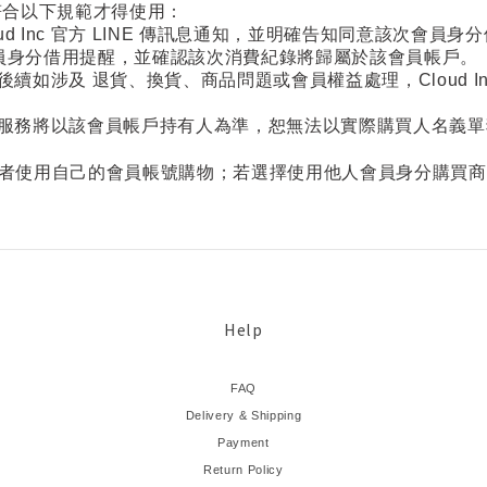
符合以下規範才得使用：
d Inc 官方 LINE 傳訊息通知，並明確告知同意該次會員身
E 回覆會員身分借用提醒，並確認該次消費紀錄將歸屬於該會員帳戶。
續如涉及 退貨、換貨、商品問題或會員權益處理，Cloud I
服務將以該會員帳戶持有人為準，恕無法以實際購買人名義單
者使用自己的會員帳號購物；若選擇使用他人會員身分購買商
Help
FAQ
Delivery & Shipping
Payment
Return Policy