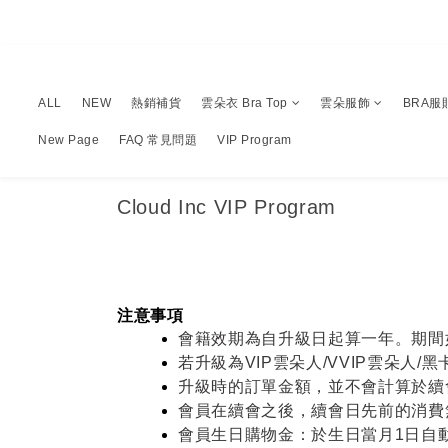
ALL
NEW
熱銷補貨
雲朵衣 Bra Top
雲朵服飾
BRA服
New Page
FAQ 常見問題
VIP Program
Cloud Inc VIP Program
注意事項
會籍效期為自升級日起算一年。期間
若升級為VIP雲朵人/VVIP雲朵
升級時的訂單金額，並不會計算於續
會員在續會之後，續會日先前的消費
會員生日購物金：於生日當月1日自