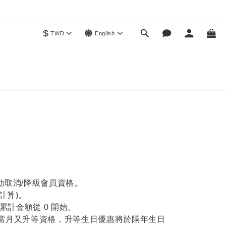
$
TWD
English
動取消/降級會員資格。
計算)。
計金額從 0 開始。
但當月又升等資格，升等生日優惠將於隔年生日