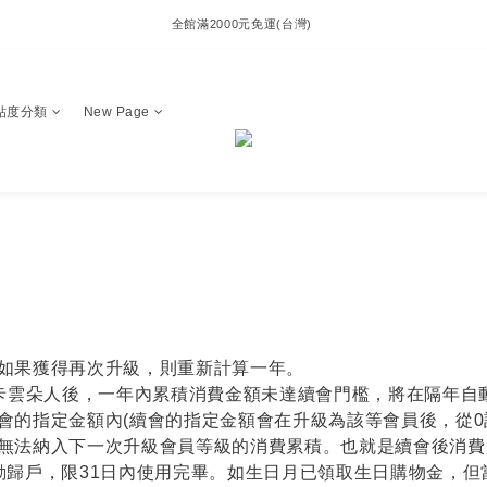
全館滿2000元免運(台灣) 
貼度分類
New Page
如果獲得再次升級，則重新計算一年。
人/黑卡雲朵人後，一年內累積消費金額未達續會門檻，將在隔年自
會的指定金額內(續會的指定金額會在升級為該等會員後，從0
無法納入下一次升級會員等級的消費累積。也就是續會後消費累
動歸戶，限31日內使用完畢。如生日月已領取生日購物金，