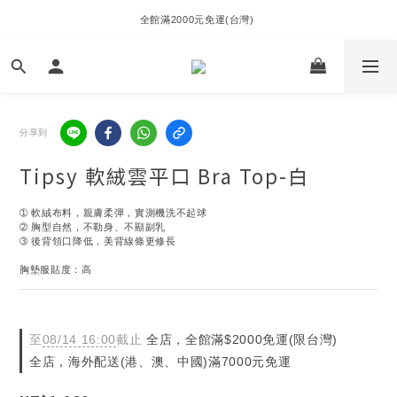
全館滿2000元免運(台灣) 
分享到
Tipsy 軟絨雲平口 Bra Top-白
➀ 軟絨布料，親膚柔彈，實測機洗不起球
➁ 胸型自然，不勒身、不顯副乳
➂ 後背領口降低，美背線條更修長
胸墊服貼度：高
至
08/14 16:00
截止
全店，全館滿$2000免運(限台灣)
全店，海外配送(港、澳、中國)滿7000元免運