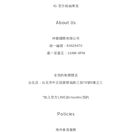
IG 官方粉絲專頁
About Us
仲樂國際有限公司
統一編號：83628470
週一至週五：10AM-6PM
全預約制實體店
台北店：台北市中正區羅斯福路三段76號5樓之三
*加入官方LINE@cloudinc預約
Policies
海外會員服務