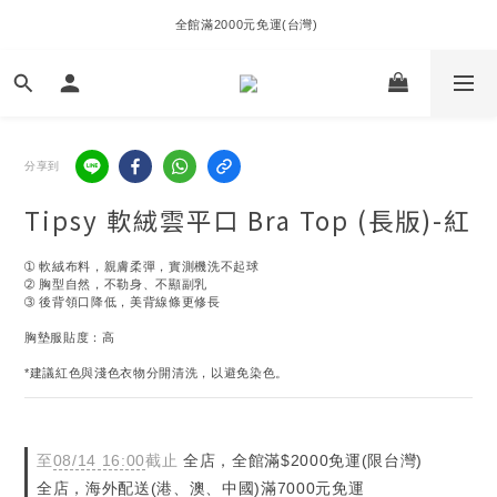
全館滿2000元免運(台灣) 
分享到
Tipsy 軟絨雲平口 Bra Top (長版)-紅
➀ 軟絨布料，親膚柔彈，實測機洗不起球
➁ 胸型自然，不勒身、不顯副乳
➂ 後背領口降低，美背線條更修長
胸墊服貼度：高
*建議紅色與淺色衣物分開清洗，以避免染色。
至
08/14 16:00
截止
全店，全館滿$2000免運(限台灣)
全店，海外配送(港、澳、中國)滿7000元免運