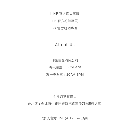
LINE 官方真人客服
FB 官方粉絲專頁
IG 官方粉絲專頁
About Us
仲樂國際有限公司
統一編號：83628470
週一至週五：10AM-6PM
全預約制實體店
台北店：台北市中正區羅斯福路三段76號5樓之三
*加入官方LINE@cloudinc預約