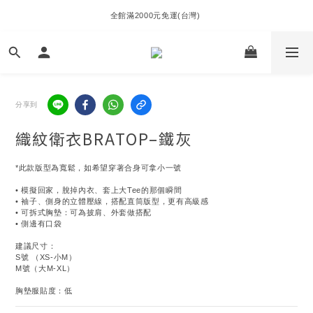
全館滿2000元免運(台灣) 
分享到
織紋衛衣BRATOP–鐵灰
*此款版型為寬鬆，如希望穿著合身可拿小一號
• 模擬回家，脫掉內衣、套上大Tee的那個瞬間
• 袖子、側身的立體壓線，搭配直筒版型，更有高級感
• 可拆式胸墊：可為披肩、外套做搭配
• 側邊有口袋
建議尺寸：
S號 （XS-小M）
M號（大M-XL）
胸墊服貼度：低