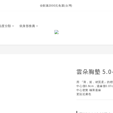
全館滿2000元免運(台灣) 
貼度分類
依身形推薦
雲朵胸墊 5.0
用 『薄，挺⁣，材質柔』的
中心僅0.8cm，邊緣僅0.
中心密實 極薄邊緣
更貼近膚色