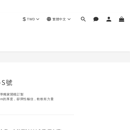
$
TWD
繁體中文
立即購買
-S號
標準獨家開模訂製
07cm的厚度，卻彈性極佳，軟軟有力量