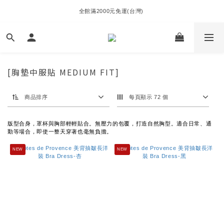
全館滿2000元免運(台灣) 
[胸墊中服貼 MEDIUM FIT]
商品排序
每頁顯示 72 個
版型合身，罩杯與胸部輕輕貼合。無壓力的包覆，打造自然胸型。適合日常、通
勤等場合，即使一整天穿著也毫無負擔。
NEW
NEW