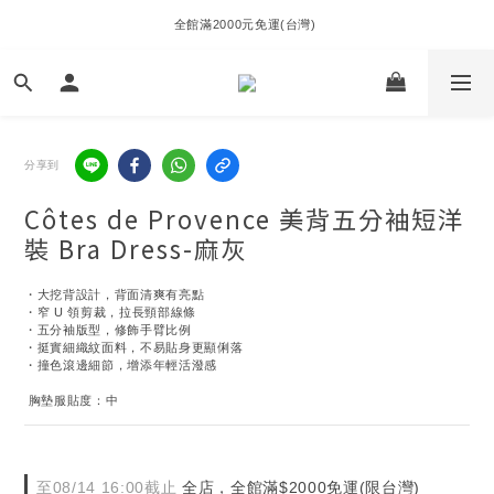
全館滿2000元免運(台灣) 
分享到
Côtes de Provence 美背五分袖短洋
裝 Bra Dress-麻灰
・大挖背設計，背面清爽有亮點
・窄 U 領剪裁，拉長頸部線條
・五分袖版型，修飾手臂比例
・挺實細織紋面料，不易貼身更顯俐落
・撞色滾邊細節，增添年輕活潑感
 胸墊服貼度：中
至
08/14 16:00
截止
全店，全館滿$2000免運(限台灣)