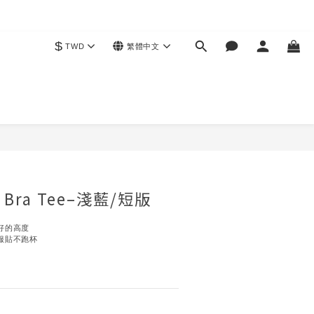
$
TWD
繁體中文
立即購買
ra Tee–淺藍/短版
好的高度
服貼不跑杯