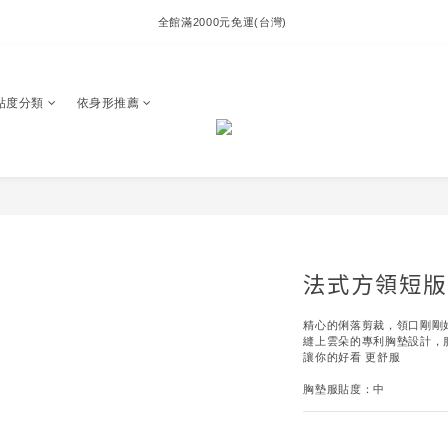
全館滿2000元免運(台灣) 
貼度分類
依身形推薦
法式方領短版 B
精心的俐落剪裁，領口剛剛
縫上雲朵的專利胸墊設計，
讓你的好看 更舒服
胸墊服貼度：中