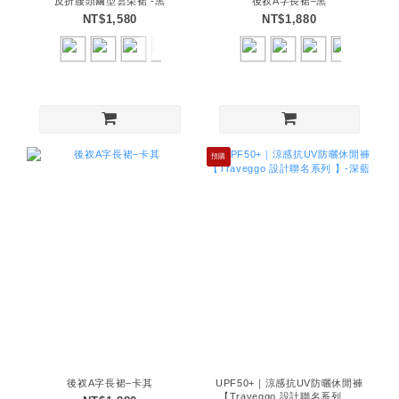
反折腰頭繭型雲朵裙 -黑
後衩A字長裙–黑
NT$1,580
NT$1,880
預購
後衩A字長裙–卡其
UPF50+｜涼感抗UV防曬休閒褲
【Traveggo 設計聯名系列 】-