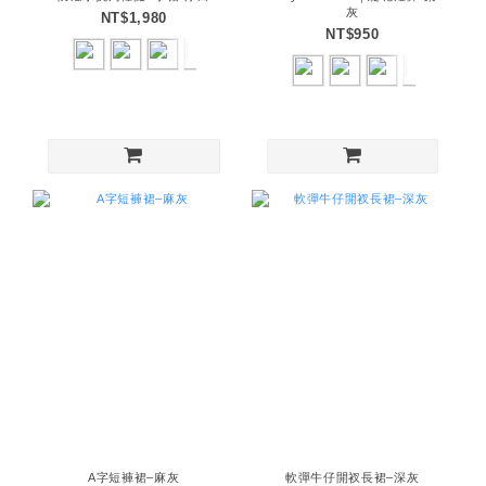
灰
NT$1,980
NT$950
A字短褲裙–麻灰
軟彈牛仔開衩長裙–深灰