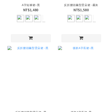
A字短褲裙–黑
反折腰頭繭型雲朵裙 -霧灰
NT$1,480
NT$1,580