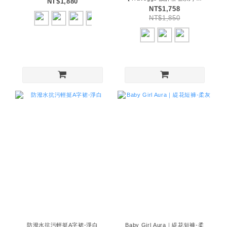
NT$1,880
深藍
NT$1,758
NT$1,850
防潑水抗污輕挺A字裙-淨白
Baby Girl Aura｜緹花短褲-柔