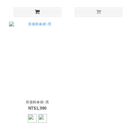
剪接棉傘裙–黑
NT$1,980