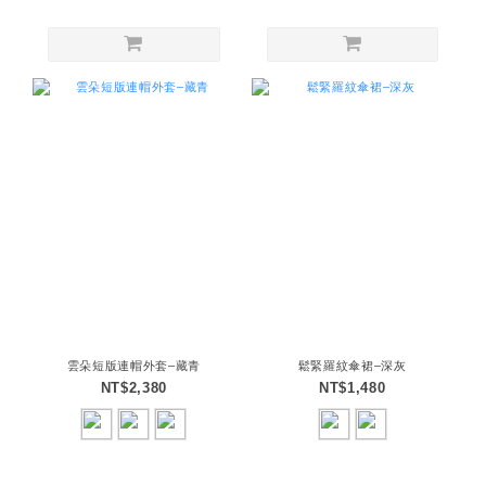
雲朵短版連帽外套–藏青
鬆緊羅紋傘裙–深灰
NT$2,380
NT$1,480