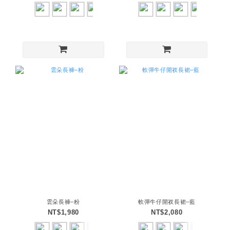
雲朵長褲–粉
軟彈牛仔開衩長裙–藍
NT$1,980
NT$2,080