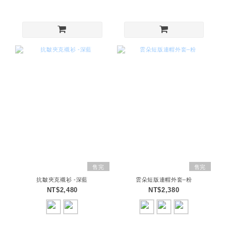
售完
售完
抗皺夾克襯衫 -深藍
雲朵短版連帽外套–粉
NT$2,480
NT$2,380