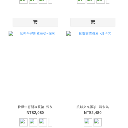
軟彈牛仔開衩長裙–深灰
抗皺夾克襯衫 -淺卡其
NT$2,080
NT$2,480