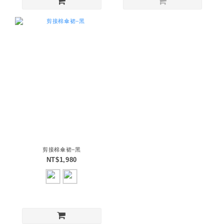
剪接棉傘裙–黑
NT$1,980