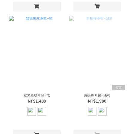
售完
鬆緊羅紋傘裙–黑
剪接棉傘裙–淺灰
NT$1,480
NT$1,980