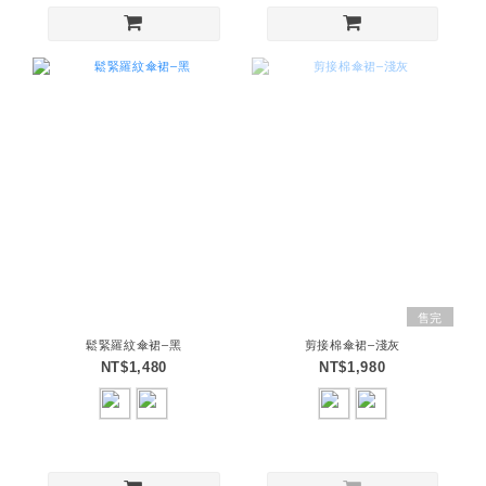
售完
鬆緊羅紋傘裙–黑
剪接棉傘裙–淺灰
NT$1,480
NT$1,980