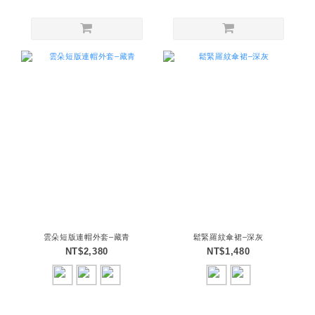
雲朵短版連帽外套–藏青
鬆緊羅紋傘裙–深灰
NT$2,380
NT$1,480