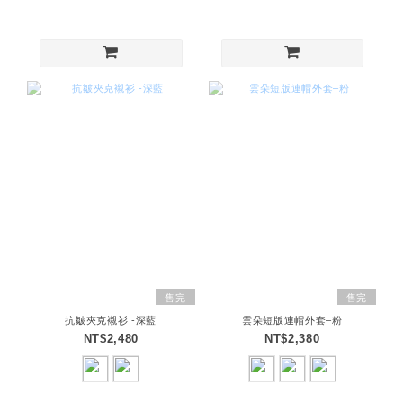
售完
售完
抗皺夾克襯衫 -深藍
雲朵短版連帽外套–粉
NT$2,480
NT$2,380