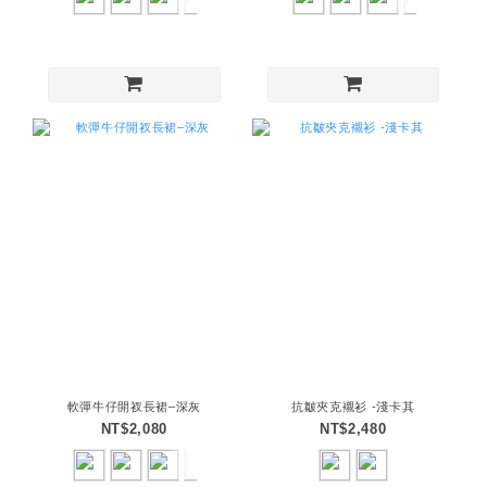
軟彈牛仔開衩長裙–深灰
抗皺夾克襯衫 -淺卡其
NT$2,080
NT$2,480