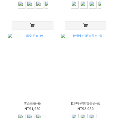
雲朵長褲–粉
軟彈牛仔開衩長裙–藍
NT$1,980
NT$2,080