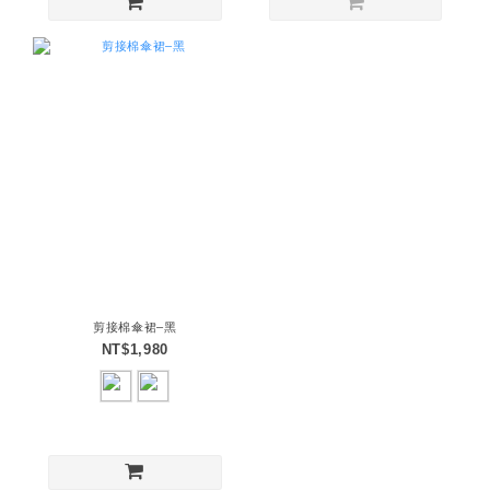
剪接棉傘裙–黑
NT$1,980