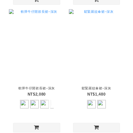
軟彈牛仔開衩長裙–深灰
鬆緊羅紋傘裙–深灰
NT$2,080
NT$1,480