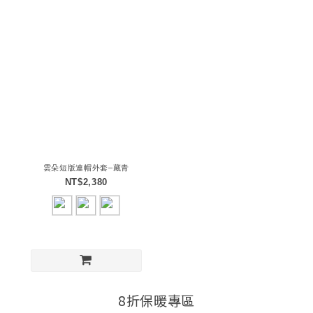
雲朵短版連帽外套–藏青
NT$2,380
8折保暖專區