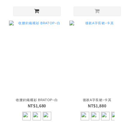
收腰針織襯衫 BRATOP–白
後衩A字長裙–卡其
NT$1,680
NT$1,880