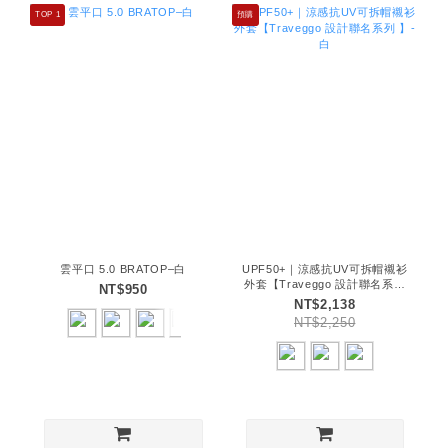
TOP 1
預購
雲平口 5.0 BRATOP–白
UPF50+｜涼感抗UV可拆帽襯衫
外套【Traveggo 設計聯名系列
NT$950
】-白
NT$2,138
NT$2,250