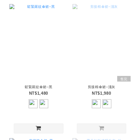
售完
鬆緊羅紋傘裙–黑
剪接棉傘裙–淺灰
NT$1,480
NT$1,980