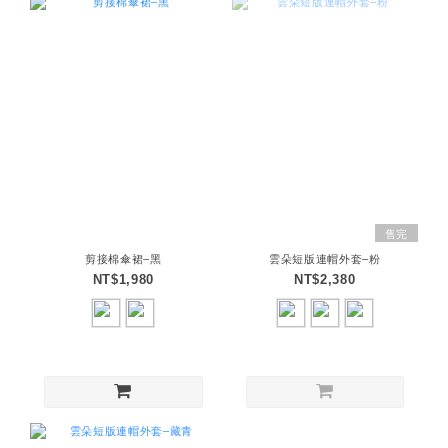
售完
剪接棉傘裙–黑
雲朵短版連帽外套–粉
NT$1,980
NT$2,380