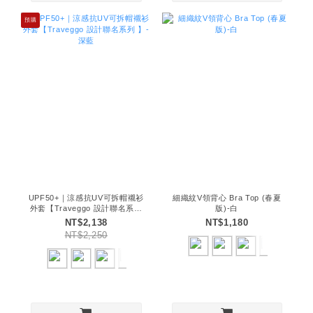
預購
UPF50+｜涼感抗UV可拆帽襯衫
細織紋V領背心 Bra Top (春夏
外套【Traveggo 設計聯名系列
版)-白
】-深藍
NT$2,138
NT$1,180
NT$2,250